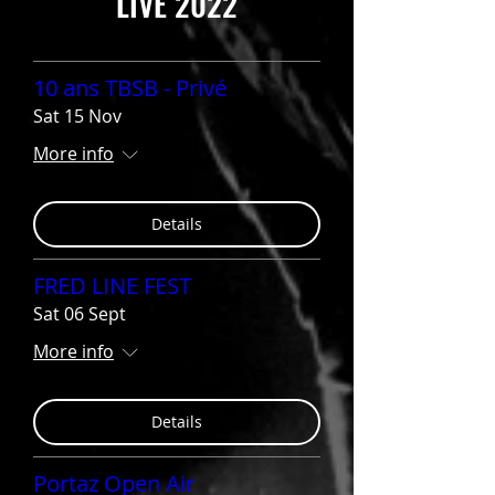
LIVE 2022
10 ans TBSB - Privé
Sat 15 Nov
More info
Details
FRED LINE FEST
Sat 06 Sept
More info
Details
Portaz Open Air