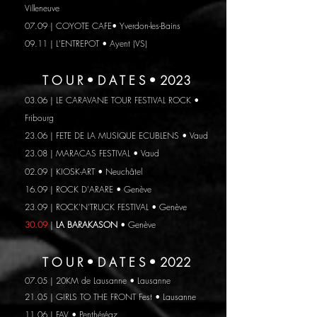
Villeneuve
07.09
| COYOTE CAFE
• Yverdon-les-Bains
09.11
| L'ENTREPOT
• Ayent (VS)
T O U R • D A T E S •
2023
03.06
| LE CARAVANE TOUR FESTIVAL ROCK
•
Fribourg
23.06 | FETE DE LA MUSIQUE ECUBLENS • Vaud
23.08 | MARACAS FESTIVAL • Vaud
02.09 | KIOSK-ART
• Neuchâtel
16.09
| ROCK D'ARARE
• Genève
23.09
| ROCK'N'TRUCK FESTIVAL
• Genève
30.09
|
LA BARAKASON
• Genève
T O U R • D A T E S •
2022
07.05 | 20KM de Lausanne • Lausanne
21.05 | GIRLS T
O THE FRONT Fest • Lausanne
11.06 | FAV • Penthéréaz