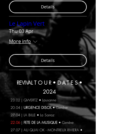
Details
Le Lapin Vert
Thu 03 Apr
More info
Details
REVIVAL T O U R • D A T E S •
2024
23.02
| QWERTZ
• Lausanne
20.04
|
URGENCE DISCK
• Genève
27.04
| LA BILLE
• La Sarraz
22.06
|
FETE DE LA MUSIQUE
• Genève
27.07
| AU QUAI OK - MONTREUX RIVIERA
•