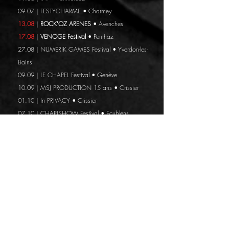
09.07 | FESTYCHARME • Charmey
13.
08
|
ROCK'OZ ARENES
• Avenches
17.08
|
VENOGE Festival
• Penthaz
27.08 | NUMERIK GAMES Festival • Yverdon-les-
Bains
09.09 | LE CHAPEL Festival • Genève
10.09 | MSJ PRODUCTION 15 ans • Crissier
01.10 | In PRIVACY • Crissier
07.10 | CHAPISHOW Festival • Ecublens
19.10
|
BIRTHDAY Festival
- Brise Glace • Annecy
FR
D A T E • 2021
16.08 | PODIUM - Orb'Esti-Vales • Orbe
T O U R • D A T E S • 2020
18.01 | CONCERT
PRI
V
E • Yverdon