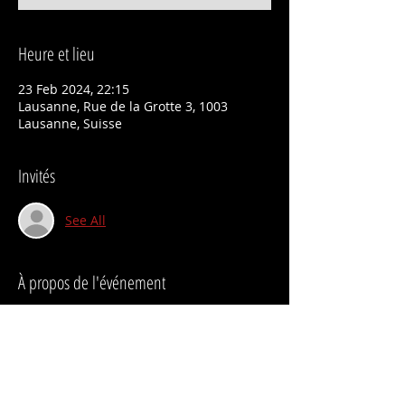
Heure et lieu
23 Feb 2024, 22:15
Lausanne, Rue de la Grotte 3, 1003
Lausanne, Suisse
Invités
See All
À propos de l'événement
Qwertz
The BLa Barakasonlack Shoe's Button | 
22h15  & ShowCave  | 21h00