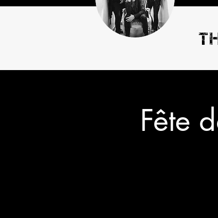
T
Fête d