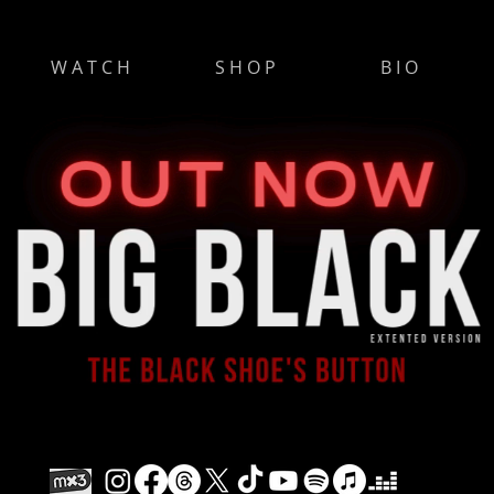
W A T C H
S H O P
B I O