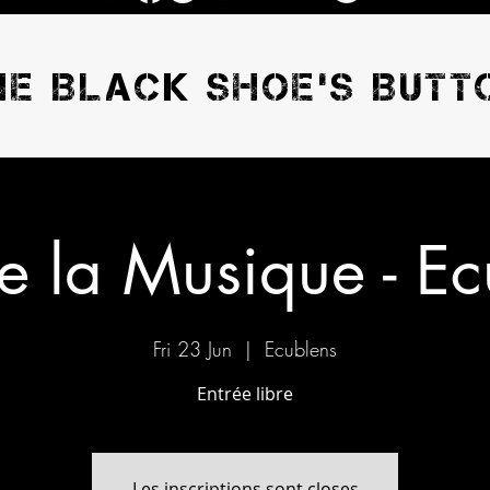
HE BLACK SHOE'S BUTT
e la Musique - E
Fri 23 Jun
  |  
Ecublens
Entrée libre
Les inscriptions sont closes