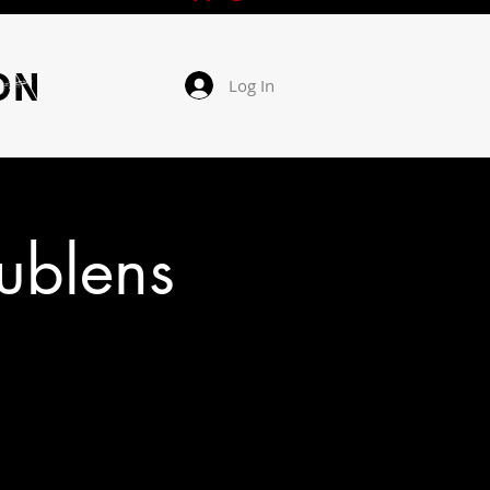
ON
Log In
cublens