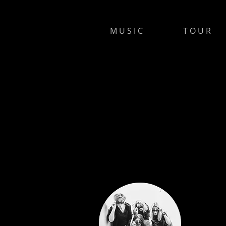
M U S I C
T O U R